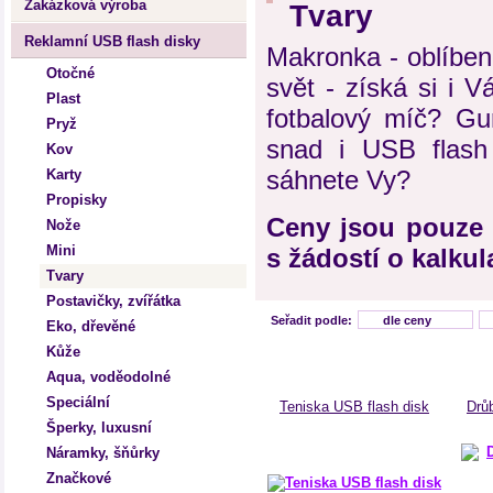
Zakázková výroba
Tvary
Reklamní USB flash disky
Makronka - oblíbená
Otočné
svět - získá si i 
Plast
fotbalový míč? Gu
Pryž
snad i USB flash
Kov
sáhnete Vy?
Karty
Propisky
Ceny jsou pouze 
Nože
Mini
s žádostí o kalkul
Tvary
Postavičky, zvířátka
Seřadit podle:
dle ceny
Eko, dřevěné
Kůže
Aqua, voděodolné
Speciální
Teniska USB flash disk
Drů
Šperky, luxusní
Náramky, šňůrky
Značkové