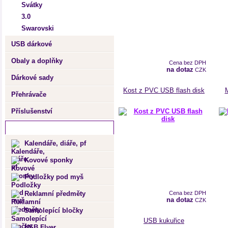
Svátky
3.0
Swarovski
USB dárkové
Obaly a doplňky
Cena bez DPH
detail
na dotaz
CZK
Dárkové sady
Kost z PVC USB flash disk
M
Přehrávače
Příslušenství
Provozujeme
Kalendáře, diáře, pf
Kovové sponky
Podložky pod myš
Reklamní předměty
Cena bez DPH
detail
na dotaz
CZK
Samolepící bločky
USB kukuřice
USB Flyer