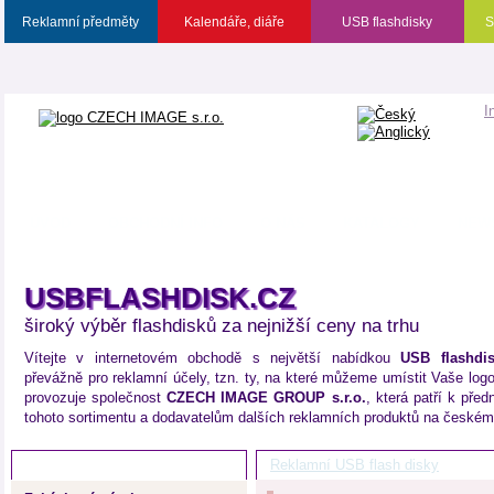
Reklamní předměty
Kalendáře, diáře
USB flashdisky
S
I
ÚVOD
OBCHODNÍ INFO
O NÁS
KATALOGY
NEW
USBFLASHDISK.CZ
široký výběr flashdisků za nejnižší ceny na trhu
Vítejte v internetovém obchodě s největší nabídkou
USB flashdi
převážně pro reklamní účely, tzn. ty, na které můžeme umístit Vaše logo
provozuje společnost
CZECH IMAGE GROUP s.r.o.
, která patří k př
tohoto sortimentu a dodavatelům dalších reklamních produktů na českém 
Katalog produktů
Reklamní USB flash disky
Tva