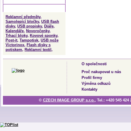
Tagy
Reklamní předměty
,
Samolepící bločky
,
USB flash
disky
,
USB propisky
,
Diáře
,
Kalendáře
,
Novoročenky
,
Trhací bloky
,
Kovové sponky
,
Post-it
,
Tampotisk
,
USB nože
Victorinox
,
Flash disky s
potiskem
,
Reklamní textil
,
O společnosti
Proč nakupovat u nás
Profil firmy
Výměna odkazů
Kontakty
©
CZECH IMAGE GROUP s.r.o.
, Tel.: +420 545 424