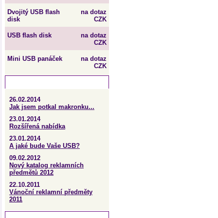
Dvojitý USB flash
na dotaz
disk
CZK
USB flash disk
na dotaz
CZK
Mini USB panáček
na dotaz
CZK
Aktuality
26.02.2014
Jak jsem potkal makronku...
23.01.2014
Rozšířená nabídka
23.01.2014
A jaké bude Vaše USB?
09.02.2012
Nový katalog reklamních
předmětů 2012
22.10.2011
Vánoční reklamní předměty
2011
Facebook