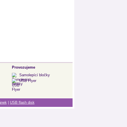
Provozujeme
Samolepící bločky
USB Flyer
ánek
|
USB flash disk