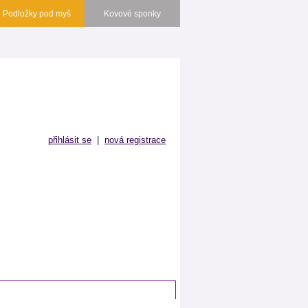
Podložky pod myš
Kovové sponky
přihlásit se
|
nová registrace