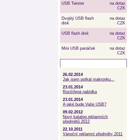
USB Twister
na dotaz
CZK
Dvojitý USB flash
na dotaz
disk
CZK
USB flash disk
na dotaz
CZK
Mini USB panáček
na dotaz
CZK
Aktuality
26.02.2014
Jak jsem potkal makronku...
23.01.2014
Rozšířená nabídka
23.01.2014
A jaké bude Vaše USB?
09.02.2012
Nový katalog reklamních
předmětů 2012
22.10.2011
Vánoční reklamní předměty 2011