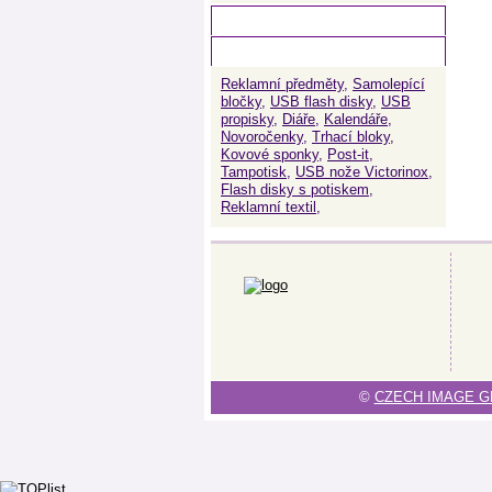
Facebook
Tagy
Reklamní předměty
,
Samolepící
bločky
,
USB flash disky
,
USB
propisky
,
Diáře
,
Kalendáře
,
Novoročenky
,
Trhací bloky
,
Kovové sponky
,
Post-it
,
Tampotisk
,
USB nože Victorinox
,
Flash disky s potiskem
,
Reklamní textil
,
©
CZECH IMAGE GR