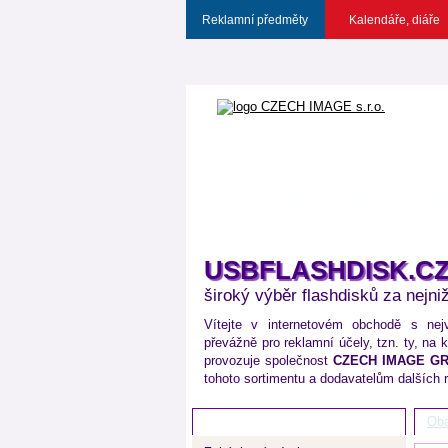
Reklamní předměty
Kalendáře, diáře
ÚVOD
OBCHODNÍ INFO
O N
USBFLASHDISK.C
široký výběr flashdisků za nejni
Vítejte v internetovém obchodě s ne
převážně pro reklamní účely, tzn. ty, na
provozuje společnost
CZECH IMAGE GRO
tohoto sortimentu a dodavatelům dalších 
Katalog produktů
Oba