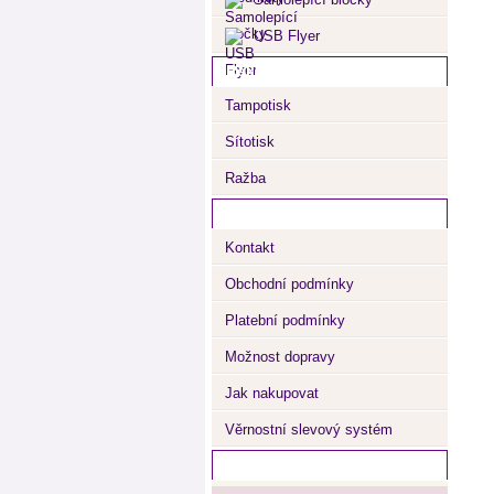
USB Flyer
Reklamní potisk
Tampotisk
Sítotisk
Ražba
Důležité informace
Kontakt
Obchodní podmínky
Platební podmínky
Možnost dopravy
Jak nakupovat
Věrnostní slevový systém
Nejprodávanější zboží