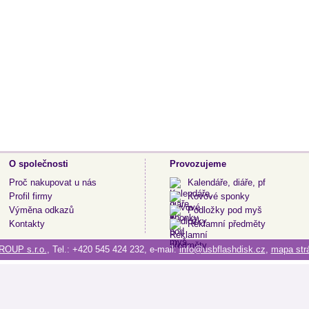
O společnosti
Provozujeme
Proč nakupovat u nás
Kalendáře, diáře, pf
Profil firmy
Kovové sponky
Výměna odkazů
Podložky pod myš
Kontakty
Reklamní předměty
OUP s.r.o.
, Tel.: +420 545 424 232, e-mail:
info@usbflashdisk.cz
,
mapa str