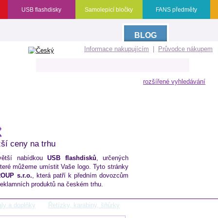
USB flashdisky
Samolepicí bločky
FANS předměty
BLOG
Informace nakupujícím
|
Průvodce nákupem
rozšířené vyhledávání
ÁS
KATALOGY
NEWSLETTERY
KONTAKT
Z
žší ceny na trhu
jvětší nabídkou
USB flashdisků
, určených
 které můžeme umístit Vaše logo. Tyto stránky
UP s.r.o.
, která patří k předním dovozcům
reklamních produktů na českém trhu.
ly a doplňky
Řetízky, karabiny, šňůrky
Karabinka