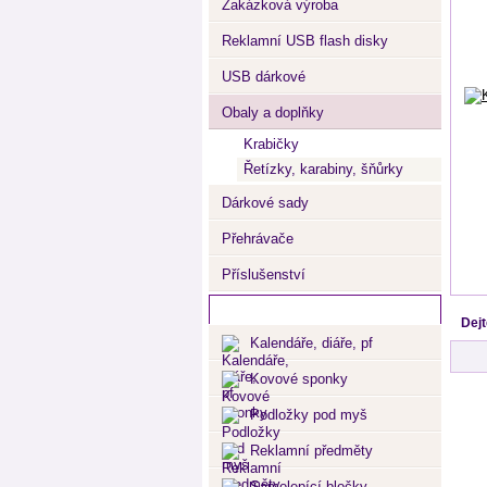
Zakázková výroba
Reklamní USB flash disky
USB dárkové
Obaly a doplňky
Krabičky
Řetízky, karabiny, šňůrky
Dárkové sady
Přehrávače
Příslušenství
Provozujeme
Dejt
Kalendáře, diáře, pf
Kovové sponky
Podložky pod myš
Reklamní předměty
Samolepící bločky