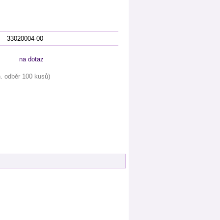
33020004-00
na dotaz
přidat zboží do
košíku
. odběr 100 kusů)